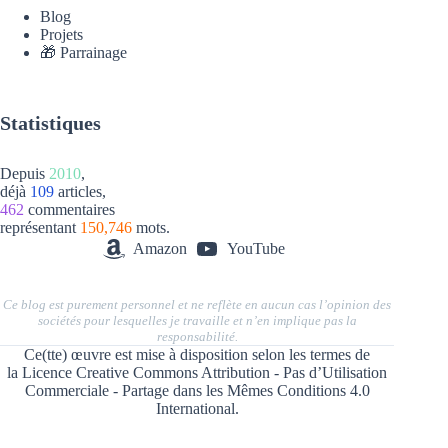
Blog
Projets
🎁 Parrainage
Statistiques
Depuis
2010
,
déjà
109
articles,
462
commentaires
représentant
150,746
mots.
Amazon
YouTube
Ce blog est purement personnel et ne reflète en aucun cas l’opinion des
sociétés pour lesquelles je travaille et n’en implique pas la
responsabilité.
Ce(tte) œuvre est mise à disposition selon les termes de
la
Licence Creative Commons Attribution - Pas d’Utilisation
Commerciale - Partage dans les Mêmes Conditions 4.0
International
.