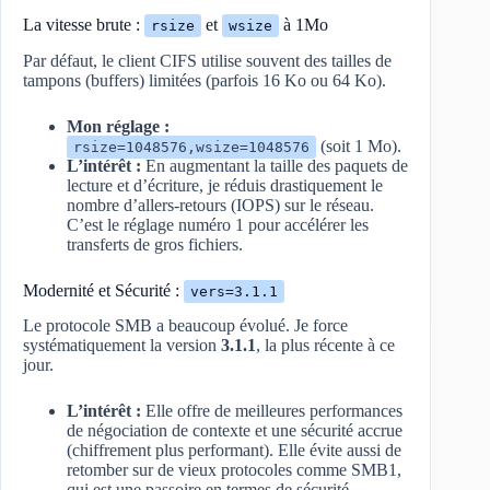
La vitesse brute :
et
à 1Mo
rsize
wsize
Par défaut, le client CIFS utilise souvent des tailles de
tampons (buffers) limitées (parfois 16 Ko ou 64 Ko).
Mon réglage :
(soit 1 Mo).
rsize=1048576,wsize=1048576
L’intérêt :
En augmentant la taille des paquets de
lecture et d’écriture, je réduis drastiquement le
nombre d’allers-retours (IOPS) sur le réseau.
C’est le réglage numéro 1 pour accélérer les
transferts de gros fichiers.
Modernité et Sécurité :
vers=3.1.1
Le protocole SMB a beaucoup évolué. Je force
systématiquement la version
3.1.1
, la plus récente à ce
jour.
L’intérêt :
Elle offre de meilleures performances
de négociation de contexte et une sécurité accrue
(chiffrement plus performant). Elle évite aussi de
retomber sur de vieux protocoles comme SMB1,
qui est une passoire en termes de sécurité.