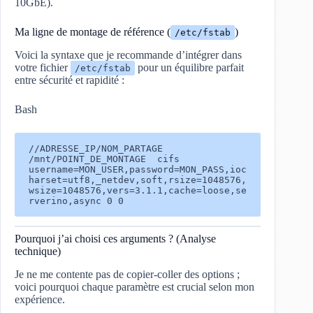
10GbE).
Ma ligne de montage de référence (
)
/etc/fstab
Voici la syntaxe que je recommande d’intégrer dans
votre fichier
pour un équilibre parfait
/etc/fstab
entre sécurité et rapidité :
Bash
//ADRESSE_IP/NOM_PARTAGE  
/mnt/POINT_DE_MONTAGE  cifs  
username=MON_USER,password=MON_PASS,ioc
harset=utf8,_netdev,soft,rsize=1048576,
wsize=1048576,vers=3.1.1,cache=loose,se
Pourquoi j’ai choisi ces arguments ? (Analyse
technique)
Je ne me contente pas de copier-coller des options ;
voici pourquoi chaque paramètre est crucial selon mon
expérience.