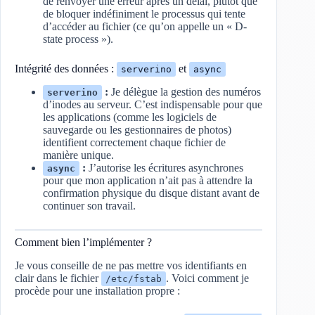
de renvoyer une erreur après un délai, plutôt que
de bloquer indéfiniment le processus qui tente
d’accéder au fichier (ce qu’on appelle un « D-
state process »).
Intégrité des données :
et
serverino
async
:
Je délègue la gestion des numéros
serverino
d’inodes au serveur. C’est indispensable pour que
les applications (comme les logiciels de
sauvegarde ou les gestionnaires de photos)
identifient correctement chaque fichier de
manière unique.
:
J’autorise les écritures asynchrones
async
pour que mon application n’ait pas à attendre la
confirmation physique du disque distant avant de
continuer son travail.
Comment bien l’implémenter ?
Je vous conseille de ne pas mettre vos identifiants en
clair dans le fichier
. Voici comment je
/etc/fstab
procède pour une installation propre :